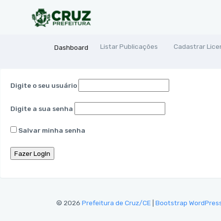
Listar Publicações
Cadastrar Lic
(current)
Dashboard
Digite o seu usuário
Digite a sua senha
Salvar minha senha
© 2026
Prefeitura de Cruz/CE
|
Bootstrap WordPres