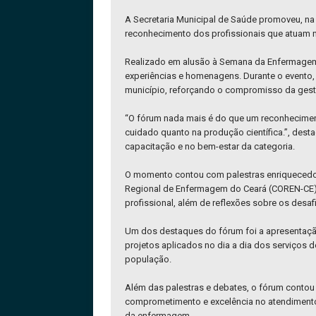
A Secretaria Municipal de Saúde promoveu, na 
reconhecimento dos profissionais que atuam na
Realizado em alusão à Semana da Enfermagem,
experiências e homenagens. Durante o evento,
município, reforçando o compromisso da gest
“O fórum nada mais é do que um reconhecimento
cuidado quanto na produção científica.”, dest
capacitação e no bem-estar da categoria.
O momento contou com palestras enriquecedor
Regional de Enfermagem do Ceará (COREN-CE), 
profissional, além de reflexões sobre os desa
Um dos destaques do fórum foi a apresentação
projetos aplicados no dia a dia dos serviços 
população.
Além das palestras e debates, o fórum conto
comprometimento e excelência no atendimento.
da enfermagem.