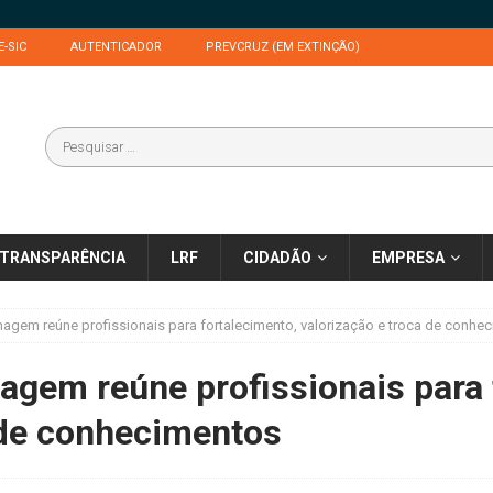
E-SIC
AUTENTICADOR
PREVCRUZ (EM EXTINÇÃO)
TRANSPARÊNCIA
LRF
CIDADÃO
EMPRESA
agem reúne profissionais para fortalecimento, valorização e troca de conhe
gem reúne profissionais para 
 de conhecimentos