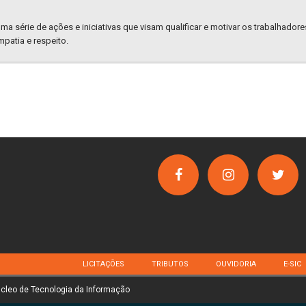
a série de ações e iniciativas que visam qualificar e motivar os trabalhador
patia e respeito.
LICITAÇÕES
TRIBUTOS
OUVIDORIA
E-SIC
úcleo de Tecnologia da Informação