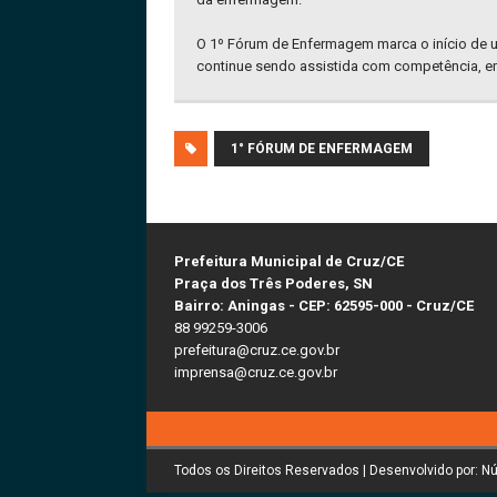
O 1º Fórum de Enfermagem marca o início de um
continue sendo assistida com competência, em
1° FÓRUM DE ENFERMAGEM
Prefeitura Municipal de Cruz/CE
Praça dos Três Poderes, SN
Bairro: Aningas - CEP: 62595-000 - Cruz/CE
88 99259-3006
prefeitura@cruz.ce.gov.br
imprensa@cruz.ce.gov.br
Todos os Direitos Reservados | Desenvolvido por: N