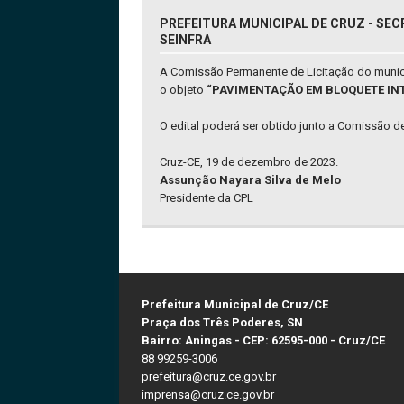
PREFEITURA MUNICIPAL DE CRUZ - SEC
SEINFRA
A Comissão Permanente de Licitação do municíp
o objeto
“PAVIMENTAÇÃO EM BLOQUETE INT
O edital poderá ser obtido junto a Comissão de
Cruz-CE, 19 de dezembro de 2023.
Assunção Nayara Silva de Melo
Presidente da CPL
Prefeitura Municipal de Cruz/CE
Praça dos Três Poderes, SN
Bairro: Aningas - CEP: 62595-000 - Cruz/CE
88 99259-3006
prefeitura@cruz.ce.gov.br
imprensa@cruz.ce.gov.br