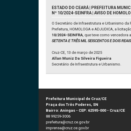
ESTADO DO CEARÁ | PREFEITURA MUNIC
Nº 10/2024-SEINFRA | AVISO DE HOMO
O Secretário de Infraestrutura e Urbanismo da 
Prefeitura, HOMOLOGA e ADJUDICA, a licitaçã
10/2024-SEINFRA
, que teve como vencedora 
SETENTA E TRÊS MIL SEISCENTOS E DOIS REAIS
Cruz-CE, 13 de março de 2025
Allan Muniz Da Silveira Figueira
Secretário de Infraestrutura e Urbanismo.
Prefeitura Municipal de Cruz/CE
Praça dos Três Poderes, SN
Bairro: Aningas - CEP: 62595-000 - Cruz/CE
88 99259-3006
prefeitura@cruz.ce.gov.br
imprensa@cruz.ce.gov.br