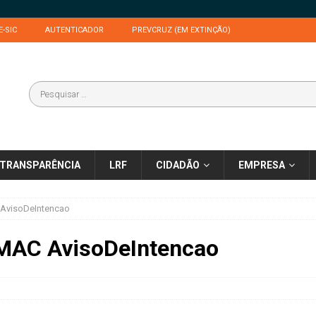
E-SIC
AUTENTICADOR
PREVCRUZ (EM EXTINÇÃO)
TRANSPARÊNCIA
LRF
CIDADÃO
EMPRESA
 AvisoDeIntencao
MAC AvisoDeIntencao