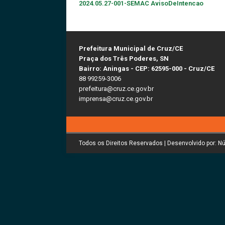
2024.05.27-001-SEMAC AvisoDeIntencao
Prefeitura Municipal de Cruz/CE
Praça dos Três Poderes, SN
Bairro: Aningas - CEP: 62595-000 - Cruz/CE
88 99259-3006
prefeitura@cruz.ce.gov.br
imprensa@cruz.ce.gov.br
Todos os Direitos Reservados | Desenvolvido por: N