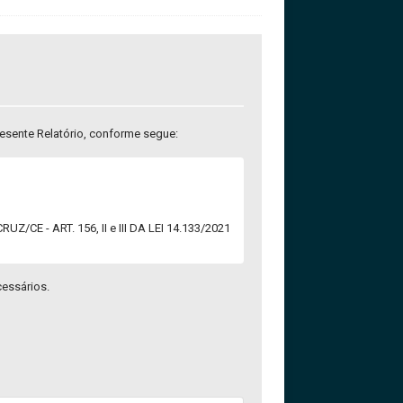
esente Relatório, conforme segue:
E - ART. 156, II e III DA LEI 14.133/2021
cessários.