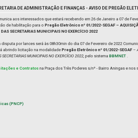
RETARIA DE ADMINISTRAÇÃO E FINANÇAS - AVISO DE PREGÃO ELET
omunica aos interessados que estará recebendo em 26 de Janeiro a 07 de Feve
ão de habilitação para o
Pregão Eletrônico nº 01/2022-SEGAF – AQUISI
DAS SECRETARIAS MUNICIPAIS NO EXERCÍCIO 2022
a disputa por lances será às 08h30min do dia 07 de Fevereiro de 2022 Comun
rá abrindo licitação na modalidade
Pregão Eletrônico nº 01/2022-SEGAF
–
 SECRETARIAS MUNICIPAIS NO EXERCÍCIO 2022,
pelo sistema
BBMNET
.
citações e Contratos
na Praça dos Três Poderes s/nº - Bairro Aningas e nos s
licas (PNCP)