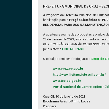
PREFEITURA MUNICIPAL DE CRUZ - SEC
A Pregoeira da Prefeitura Municipal de Cruz 
habilitação para o
Pregão Eletrônico nº PE
RESIDENCIAL PARA USO NA MANUTENÇÃO E
A abertura e exame das propostas e o inicio d
23 de Janeiro de 2023, estará abrindo licitaç
DE KIT PADRÃO DE LIGAÇÃO RESIDENCIAL PA
pelo sistema
LICITA+BRASIL
.
O edital poderá ser obtido junto o
Setor de Li
www.cruz.ce.gov.br
http://www.licitamaisbrasil.com.br/
www.tce.ce.gov.br
Portal Nacional de Contratações Púb
Cruz-CE, 10 de janeiro de 2023.
Erochania Acácio Pinho Lopes
Pregoeira