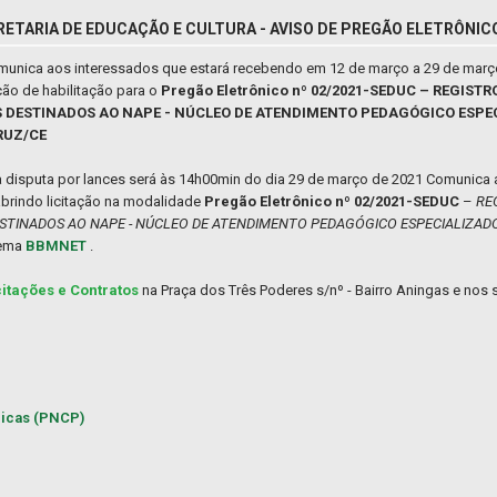
RETARIA DE EDUCAÇÃO E CULTURA - AVISO DE PREGÃO ELETRÔNICO
comunica aos interessados que estará recebendo em 12 de março a 29 de març
ão de habilitação para o
Pregão Eletrônico nº 02/2021-SEDUC – REGIST
S DESTINADOS AO NAPE - NÚCLEO DE ATENDIMENTO PEDAGÓGICO ESPEC
RUZ/CE
da disputa por lances será às 14h00min do dia 29 de março de 2021 Comunica
abrindo licitação na modalidade
Pregão Eletrônico nº 02/2021-SEDUC
–
RE
ESTINADOS AO NAPE - NÚCLEO DE ATENDIMENTO PEDAGÓGICO ESPECIALIZADO
tema
BBMNET
.
citações e Contratos
na Praça dos Três Poderes s/nº - Bairro Aningas e nos s
licas (PNCP)