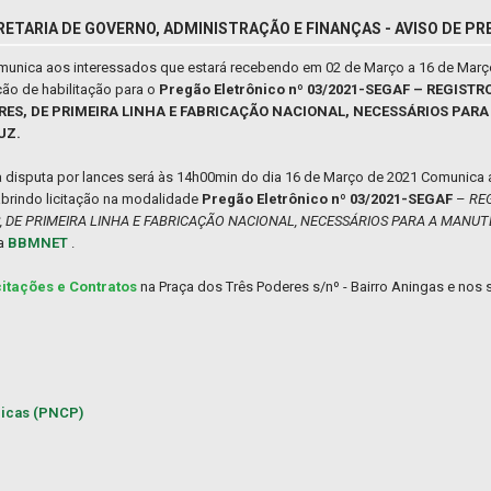
RETARIA DE GOVERNO, ADMINISTRAÇÃO E FINANÇAS - AVISO DE PR
comunica aos interessados que estará recebendo em 02 de Março a 16 de Març
ão de habilitação para o
Pregão Eletrônico nº 03/2021-SEGAF – REGIST
RES, DE PRIMEIRA LINHA E FABRICAÇÃO NACIONAL, NECESSÁRIOS PAR
UZ.
da disputa por lances será às 14h00min do dia 16 de Março de 2021 Comunica
abrindo licitação na modalidade
Pregão Eletrônico nº 03/2021-SEGAF
–
RE
 DE PRIMEIRA LINHA E FABRICAÇÃO NACIONAL, NECESSÁRIOS PARA A MANUTE
ma
BBMNET
.
citações e Contratos
na Praça dos Três Poderes s/nº - Bairro Aningas e nos s
licas (PNCP)