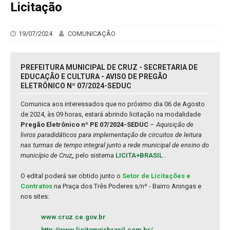
Licitação
19/07/2024
COMUNICAÇÃO
PREFEITURA MUNICIPAL DE CRUZ - SECRETARIA DE
EDUCAÇÃO E CULTURA - AVISO DE PREGÃO
ELETRÔNICO Nº 07/2024-SEDUC
Comunica aos interessados que no próximo dia 06 de Agosto
de 2024, às 09 horas, estará abrindo licitação na modalidade
Pregão Eletrônico nº PE 07/2024-SEDUC
–
Aquisição de
livros paradidáticos para implementação de circuitos de leitura
nas turmas de tempo integral junto a rede municipal de ensino do
município de Cruz,,
pelo sistema
LICITA+BRASIL
.
O edital poderá ser obtido junto o
Setor de Licitações e
Contratos
na Praça dos Três Poderes s/nº - Bairro Aningas e
nos sites:
www.cruz.ce.gov.br
http://www.licitamaisbrasil.com.br/