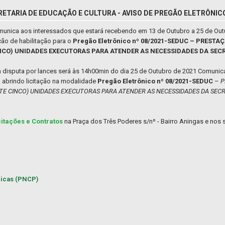
RETARIA DE EDUCAÇÃO E CULTURA - AVISO DE PREGÃO ELETRÔNIC
comunica aos interessados que estará recebendo em 13 de Outubro a 25 de Ou
ão de habilitação para o
Pregão Eletrônico nº 08/2021-SEDUC – PREST
INCO) UNIDADES EXECUTORAS PARA ATENDER AS NECESSIDADES DA SEC
da disputa por lances será às 14h00min do dia 25 de Outubro de 2021 Comunic
á abrindo licitação na modalidade
Pregão Eletrônico nº 08/2021-SEDUC
–
P
NTE CINCO) UNIDADES EXECUTORAS PARA ATENDER AS NECESSIDADES DA SECR
citações e Contratos
na Praça dos Três Poderes s/nº - Bairro Aningas e nos s
licas (PNCP)