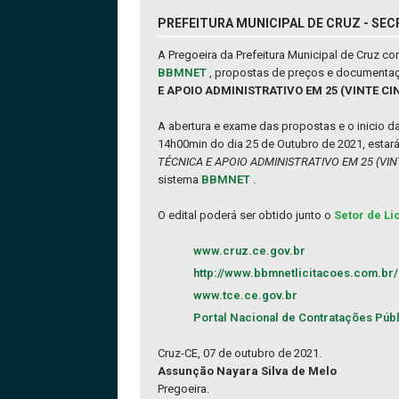
PREFEITURA MUNICIPAL DE CRUZ - SEC
A Pregoeira da Prefeitura Municipal de Cruz 
BBMNET
, propostas de preços e documentaç
E APOIO ADMINISTRATIVO EM 25 (VINTE C
A abertura e exame das propostas e o inicio 
14h00min do dia 25 de Outubro de 2021, estar
TÉCNICA E APOIO ADMINISTRATIVO EM 25 (VI
sistema
BBMNET
.
O edital poderá ser obtido junto o
Setor de Li
www.cruz.ce.gov.br
http://www.bbmnetlicitacoes.com.br/
www.tce.ce.gov.br
Portal Nacional de Contratações Púb
Cruz-CE, 07 de outubro de 2021.
Assunção Nayara Silva de Melo
Pregoeira.