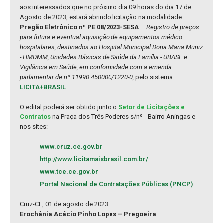
aos interessados que no próximo dia 09 horas do dia 17 de
Agosto de 2023, estará abrindo licitação na modalidade
Pregão Eletrônico nº PE 08/2023-SESA
–
Registro de preços
para futura e eventual aquisição de equipamentos médico
hospitalares, destinados ao Hospital Municipal Dona Maria Muniz
- HMDMM, Unidades Básicas de Saúde da Família - UBASF e
Vigilância em Saúde, em conformidade com a emenda
parlamentar de nº 11990.450000/1220-0,
pelo sistema
LICITA+BRASIL
.
O edital poderá ser obtido junto o
Setor de Licitações e
Contratos
na Praça dos Três Poderes s/nº - Bairro Aningas e
nos sites:
www.cruz.ce.gov.br
http://www.licitamaisbrasil.com.br/
www.tce.ce.gov.br
Portal Nacional de Contratações Públicas (PNCP)
Cruz-CE, 01 de agosto de 2023.
Erochânia Acácio Pinho Lopes – Pregoeira