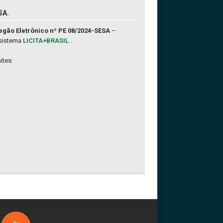
SA.
egão Eletrônico nº PE 08/2024-SESA
–
 sistema
LICITA+BRASIL
.
ites: