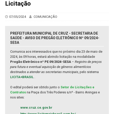
Licitação
07/05/2024
COMUNICAÇÃO
PREFEITURA MUNICIPAL DE CRUZ - SECRETARIA DE
SAÚDE - AVISO DE PREGÃO ELETRÔNICO Nº 09/2024-
SESA
Comunica aos interessados que no próximo dia 23 de maio de
2024, às 09 horas, estará abrindo licitação na modalidade
Pregão Eletrônico nº PE 09/2024-SESA
–
Registro de preços
para futura e eventual aquisição de gêneros alimentícios
destinados a atender as secretarias municipais,
pelo sistema
LICITA+BRASIL
.
O edital poderá ser obtido junto o
Setor de Licitações e
Contratos
na Praça dos Três Poderes s/nº - Bairro Aningas e
nos sites:
www.cruz.ce.gov.br
http://www.licitamaisbrasil.com.br/