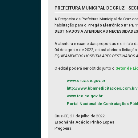
PREFEITURA MUNICIPAL DE CRUZ - SECR
A Pregoeira da Prefeitura Municipal de Cruz 
habilitação para o
Pregão Eletrônico nº P
DESTINADOS A ATENDER AS NECESSIDADES
A abertura e exame das propostas e o inicio d
04 de agosto de 2022, estará abrindo licitaçã
EQUIPAMENTOS HOSPITALARES DESTINADOS A 
O edital poderá ser obtido junto o
Setor de Li
www.cruz.ce.gov.br
http://www.bbmnetlicitacoes.com.br/
www.tce.ce.gov.br
Portal Nacional de Contratações Púb
Cruz-CE, 21 de julho de 2022.
Erochânia Acácio Pinho Lopes
Pregoeira