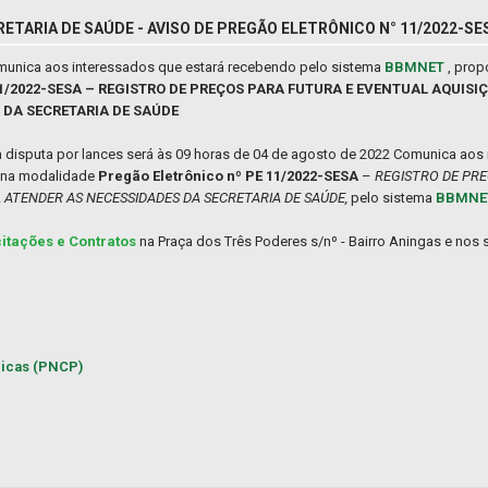
ETARIA DE SAÚDE - AVISO DE PREGÃO ELETRÔNICO N° 11/2022-SE
comunica aos interessados que estará recebendo pelo sistema
BBMNET
, pro
E 11/2022-SESA – REGISTRO DE PREÇOS PARA FUTURA E EVENTUAL AQUI
 DA SECRETARIA DE SAÚDE
a disputa por lances será às 09 horas de 04 de agosto de 2022 Comunica aos
o na modalidade
Pregão Eletrônico nº PE 11/2022-SESA
–
REGISTRO DE PRE
ATENDER AS NECESSIDADES DA SECRETARIA DE SAÚDE,
pelo sistema
BBMN
citações e Contratos
na Praça dos Três Poderes s/nº - Bairro Aningas e nos s
licas (PNCP)