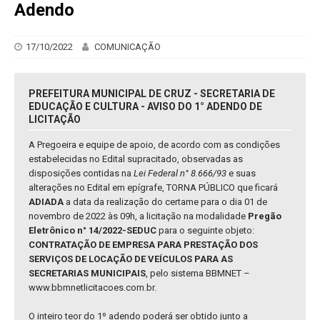
Adendo
17/10/2022
COMUNICAÇÃO
PREFEITURA MUNICIPAL DE CRUZ - SECRETARIA DE
EDUCAÇÃO E CULTURA - AVISO DO 1° ADENDO DE
LICITAÇÃO
A Pregoeira e equipe de apoio, de acordo com as condições
estabelecidas no Edital supracitado, observadas as
disposições contidas na
Lei Federal n° 8.666/93
e suas
alterações no Edital em epígrafe, TORNA PÚBLICO que ficará
ADIADA
a data da realização do certame para o dia 01 de
novembro de 2022 às 09h, a licitação na modalidade
Pregão
Eletrônico n° 14/2022-SEDUC
para o seguinte objeto:
CONTRATAÇÃO DE EMPRESA PARA PRESTAÇÃO DOS
SERVIÇOS DE LOCAÇÃO DE VEÍCULOS PARA AS
SECRETARIAS MUNICIPAIS
, pelo sistema BBMNET –
www.bbmnetlicitacoes.com.br.
O inteiro teor do 1º adendo poderá ser obtido junto a