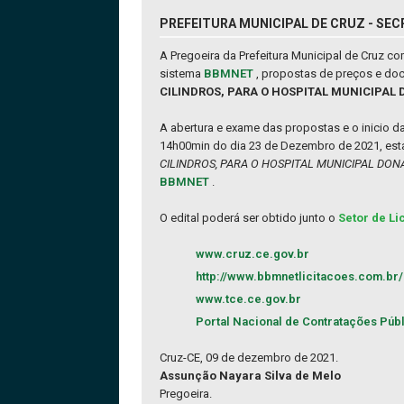
PREFEITURA MUNICIPAL DE CRUZ - SECR
A Pregoeira da Prefeitura Municipal de Cruz 
sistema
BBMNET
, propostas de preços e do
CILINDROS, PARA O HOSPITAL MUNICIPAL 
A abertura e exame das propostas e o inicio 
14h00min do dia 23 de Dezembro de 2021, esta
CILINDROS, PARA O HOSPITAL MUNICIPAL DONA
BBMNET
.
O edital poderá ser obtido junto o
Setor de Li
www.cruz.ce.gov.br
http://www.bbmnetlicitacoes.com.br/
www.tce.ce.gov.br
Portal Nacional de Contratações Púb
Cruz-CE, 09 de dezembro de 2021.
Assunção Nayara Silva de Melo
Pregoeira.