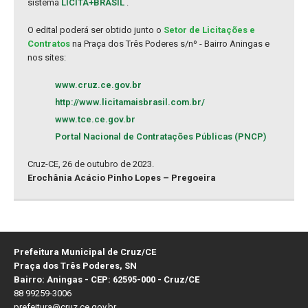
sistema
LICITA+BRASIL
.
O edital poderá ser obtido junto o
Setor de Licitações e
Contratos
na Praça dos Três Poderes s/nº - Bairro Aningas e
nos sites:
www.cruz.ce.gov.br
http://www.licitamaisbrasil.com.br/
www.tce.ce.gov.br
Portal Nacional de Contratações Públicas (PNCP)
Cruz-CE, 26 de outubro de 2023.
Erochânia Acácio Pinho Lopes – Pregoeira
Prefeitura Municipal de Cruz/CE
Praça dos Três Poderes, SN
Bairro: Aningas - CEP: 62595-000 - Cruz/CE
88 99259-3006
prefeitura@cruz.ce.gov.br