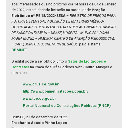
aos interessados que no próximo dia 14 horas de 04 de Janeiro
de 2022, estará abrindo licitação na modalidade
Pregão
Eletrônico nº PE 18/2022-SESA
–
REGISTRO DE PREÇOS PARA
FUTURA E EVENTUAL AQUISIÇÃO DE MATERIAIS MÉDICO-
HOSPITALARES DESTINADOS A ATENDER AS UNIDADES BÁSICAS
DE SAÚDE DA FAMÍLIA – UBASF, HOSPITAL MUNICIPAL DONA
MARIA MUNIZ – HMDMM, CENTRO DE ATENÇÃO PSICOSSOCIAL
– CAPS, JUNTO A SECRETARIA DE SAÚDE,
pelo sistema
BBMNET
.
O edital poderá ser obtido junto o
Setor de Licitações e
Contratos
na Praça dos Três Poderes s/nº - Bairro Aningas e
nos sites:
www.cruz.ce.gov.br
http://www.bbmnetlicitacoes.com.br/
www.tce.ce.gov.br
Portal Nacional de Contratações Públicas (PNCP)
Cruz-CE, 21 de dezembro de 2022.
Erochania Acácio Pinho Lopes