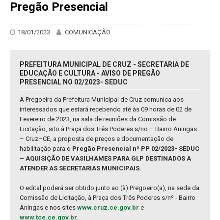
Pregão Presencial
18/01/2023
COMUNICAÇÃO
PREFEITURA MUNICIPAL DE CRUZ - SECRETARIA DE
EDUCAÇÃO E CULTURA - AVISO DE PREGÃO
PRESENCIAL NO 02/2023- SEDUC
A Pregoeira da Prefeitura Municipal de Cruz comunica aos
interessados que estará recebendo até às 09 horas de 02 de
Fevereiro de 2023, na sala de reuniões da Comissão de
Licitação, sito à Praça dos Três Poderes s/no – Bairro Aningas
– Cruz–CE, a proposta de preços e documentação de
habilitação para o
Pregão Presencial nº PP 02/2023- SEDUC
– AQUISIÇÃO DE VASILHAMES PARA GLP DESTINADOS A
ATENDER AS SECRETARIAS MUNICIPAIS.
O edital poderá ser obtido junto ao (à) Pregoeiro(a), na sede da
Comissão de Licitação, à Praça dos Três Poderes s/nº - Bairro
Aningas e nos sites
www.cruz.ce.gov.br
e
www.tce.ce.gov.br
.