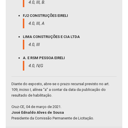
4.0, III, B.
FJ2 CONSTRUÇÕES EIRELI
4.0, III, A
LIMA CONSTRUÇÕES E CIA LTDA
4.0, III
A. E RSM PESSOA EIRELI
4.0, IV,G
Diante do exposto, abre-se o prazo recursal previsto no art.
109, inciso I, alínea “a” a contar da data da publicação do
resultado de habilitação.
Cruz-CE, 04 de março de 2021.
José Ednaldo Alves de Sousa
Presidente da Comissão Permanente de Licitação.