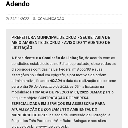
Adendo
24/11/2022
COMUNICAÇÃO
PREFEITURA MUNICIPAL DE CRUZ - SECRETARIA DE
MEIO AMBIENTE DE CRUZ - AVISO DO 1° ADENDO DE
LICITAÇÃO
A
Presidente e a Comissão de Licitação
, de acordo com as
condições estabelecidas no Edital supracitado, observadas as
disposições contidas na Lei Federal n° 8.666/93 e suas
alterações no Edital em epígrafe, e por motivos de ordem
administrativa, ficando
ADIADA
a data da realização do certame
para o dia
06 de dezembro de 2022, às 09h
, a licitação na
modalidade
TOMADA DE PREÇOS n° 01/2022-SEMAC
para o
seguinte objeto C
ONTRATAÇÃO DE EMPRESA
ESPECIALIZADA EM SERVIÇOS EM ASSESSORIA PARA
ATUALIZAÇÃO DE ZONEAMENTO AMBIENTAL DO
MUNICÍPIO DE CRUZ
, na sede da Comissão de Licitação, à
Praça dos Três Poderes s/nº – Bairro Aningas e nos sites:
cruz.ce.gov.br e www.tce.ce.gov.br.