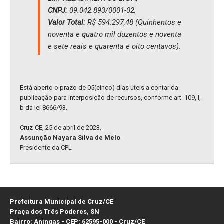
CNPJ:
09.042.893/0001-02,
Valor Total:
R$ 594.297,48 (Quinhentos e
noventa e quatro mil duzentos e noventa
e sete reais e quarenta e oito centavos).
Está aberto o prazo de 05(cinco) dias úteis a contar da
publicação para interposição de recursos, conforme art. 109, I,
b da lei 8666/93.
Cruz-CE, 25 de abril de 2023.
Assunção Nayara Silva de Melo
Presidente da CPL
Prefeitura Municipal de Cruz/CE
Praça dos Três Poderes, SN
Bairro: Aningas - CEP: 62595-000 - Cruz/CE