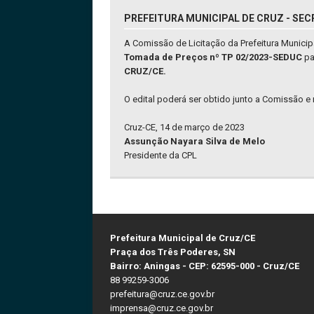
PREFEITURA MUNICIPAL DE CRUZ - SEC
A Comissão de Licitação da Prefeitura Municip
Tomada de Preços nº TP 02/2023-SEDUC
pa
CRUZ/CE.
O edital poderá ser obtido junto a Comissão e 
Cruz-CE, 14 de março de 2023
Assunção Nayara Silva de Melo
Presidente da CPL
Prefeitura Municipal de Cruz/CE
Praça dos Três Poderes, SN
Bairro: Aningas - CEP: 62595-000 - Cruz/CE
88 99259-3006
prefeitura@cruz.ce.gov.br
imprensa@cruz.ce.gov.br