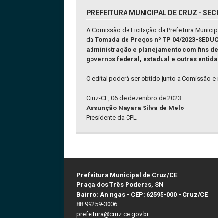
PREFEITURA MUNICIPAL DE CRUZ - SEC
A Comissão de Licitação da Prefeitura Munici
da
Tomada de Preços nº TP 04/2023-SEDU
administração e planejamento com fins d
governos federal, estadual e outras enti
O edital poderá ser obtido junto a Comissão e 
Cruz-CE, 06 de dezembro de 2023
Assunção Nayara Silva de Melo
Presidente da CPL
Prefeitura Municipal de Cruz/CE
Praça dos Três Poderes, SN
Bairro: Aningas - CEP: 62595-000 - Cruz/CE
88 99259-3006
prefeitura@cruz.ce.gov.br