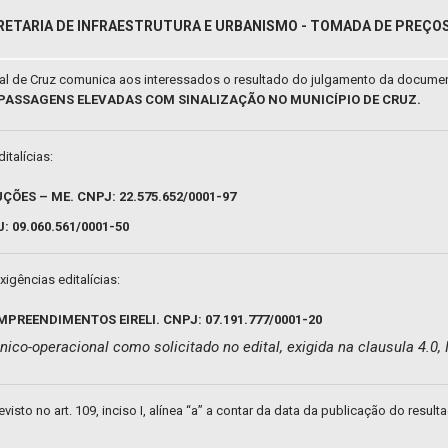
RETARIA DE INFRAESTRUTURA E URBANISMO - TOMADA DE PREÇOS 
pal de Cruz comunica aos interessados o resultado do julgamento da docume
E PASSAGENS ELEVADAS COM SINALIZAÇÃO NO MUNICÍPIO DE CRUZ.
italícias:
ÕES – ME. CNPJ: 22.575.652/0001-97
 09.060.561/0001-50
gências editalícias:
REENDIMENTOS EIRELI. CNPJ: 07.191.777/0001-20
ico-operacional como solicitado no edital, exigida na clausula 4.0, II
isto no art. 109, inciso I, alínea “a” a contar da data da publicação do result