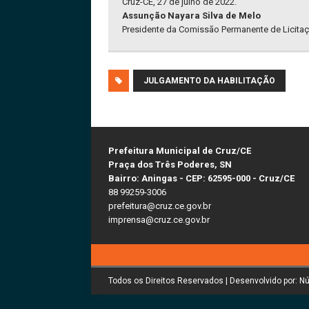
Cruz-CE, 27 de julho de 2022.
Assunção Nayara Silva de Melo
Presidente da Comissão Permanente de Licita
JULGAMENTO DA HABILITAÇÃO
Prefeitura Municipal de Cruz/CE
Praça dos Três Poderes, SN
Bairro: Aningas - CEP: 62595-000 - Cruz/CE
88 99259-3006
prefeitura@cruz.ce.gov.br
imprensa@cruz.ce.gov.br
Todos os Direitos Reservados | Desenvolvido por: N