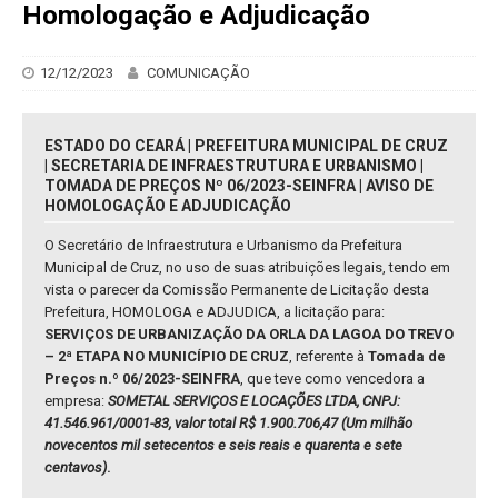
Homologação e Adjudicação
12/12/2023
COMUNICAÇÃO
ESTADO DO CEARÁ | PREFEITURA MUNICIPAL DE CRUZ
| SECRETARIA DE INFRAESTRUTURA E URBANISMO |
TOMADA DE PREÇOS Nº 06/2023-SEINFRA | AVISO DE
HOMOLOGAÇÃO E ADJUDICAÇÃO
O Secretário de Infraestrutura e Urbanismo da Prefeitura
Municipal de Cruz, no uso de suas atribuições legais, tendo em
vista o parecer da Comissão Permanente de Licitação desta
Prefeitura, HOMOLOGA e ADJUDICA, a licitação para:
SERVIÇOS DE URBANIZAÇÃO DA ORLA DA LAGOA DO TREVO
– 2ª ETAPA NO MUNICÍPIO DE CRUZ
, referente à
Tomada de
Preços n.º 06/2023-SEINFRA
, que teve como vencedora a
empresa:
SOMETAL SERVIÇOS E LOCAÇÕES LTDA, CNPJ:
41.546.961/0001-83, valor total R$ 1.900.706,47 (Um milhão
novecentos mil setecentos e seis reais e quarenta e sete
centavos)
.