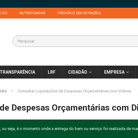
E-SIC
AUTENTICADOR
PREVCRUZ (EM EXTINÇÃO)
TRANSPARÊNCIA
LRF
CIDADÃO
EMPRESA
IAS
Consultar Liquidações de Despesas Orçamentárias com Diárias
 de Despesas Orçamentárias com Di
r, ou seja, é o momento onde a entrega do bem ou serviço foi realizada de mane