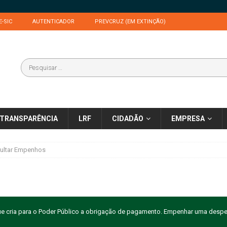
E-SIC
AUTENTICADOR
PREVCRUZ (EM EXTINÇÃO)
TRANSPARÊNCIA
LRF
CIDADÃO
EMPRESA
ultar Empenhos
e cria para o Poder Público a obrigação de pagamento. Empenhar uma desp