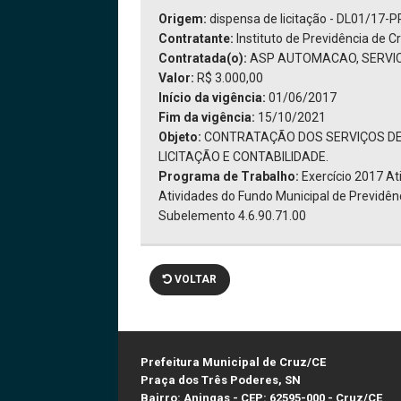
Origem:
dispensa de licitação - DL01/17-
Contratante:
Instituto de Previdência de C
Contratada(o):
ASP AUTOMACAO, SERVIC
Valor:
R$ 3.000,00
Início da vigência:
01/06/2017
Fim da vigência:
15/10/2021
Objeto:
CONTRATAÇÃO DOS SERVIÇOS DE 
LICITAÇÃO E CONTABILIDADE.
Programa de Trabalho:
Exercício 2017 A
Atividades do Fundo Municipal de Previdênci
Subelemento 4.6.90.71.00
VOLTAR
Prefeitura Municipal de Cruz/CE
Praça dos Três Poderes, SN
Bairro: Aningas - CEP: 62595-000 - Cruz/CE