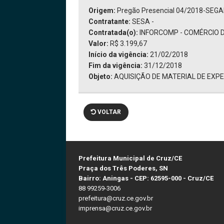
Origem:
Pregão Presencial 04/2018-SEG
Contratante:
SESA -
Contratada(o):
INFORCOMP - COMÉRCIO DE
Valor:
R$ 3.199,67
Início da vigência:
21/02/2018
Fim da vigência:
31/12/2018
Objeto:
AQUISIÇÃO DE MATERIAL DE EXP
VOLTAR
Prefeitura Municipal de Cruz/CE
Praça dos Três Poderes, SN
Bairro: Aningas - CEP: 62595-000 - Cruz/CE
88 99259-3006
prefeitura@cruz.ce.gov.br
imprensa@cruz.ce.gov.br