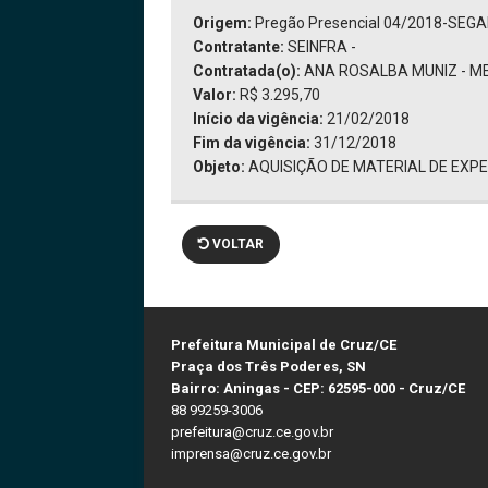
Origem:
Pregão Presencial 04/2018-SEG
Contratante:
SEINFRA -
Contratada(o):
ANA ROSALBA MUNIZ - M
Valor:
R$ 3.295,70
Início da vigência:
21/02/2018
Fim da vigência:
31/12/2018
Objeto:
AQUISIÇÃO DE MATERIAL DE EXP
VOLTAR
Prefeitura Municipal de Cruz/CE
Praça dos Três Poderes, SN
Bairro: Aningas - CEP: 62595-000 - Cruz/CE
88 99259-3006
prefeitura@cruz.ce.gov.br
imprensa@cruz.ce.gov.br