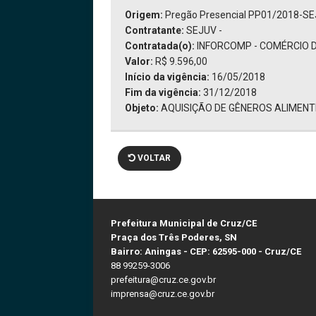
Origem:
Pregão Presencial PP01/2018-S
Contratante:
SEJUV -
Contratada(o):
INFORCOMP - COMÉRCIO DE
Valor:
R$ 9.596,00
Início da vigência:
16/05/2018
Fim da vigência:
31/12/2018
Objeto:
AQUISIÇÃO DE GÊNEROS ALIMENTÍ
VOLTAR
Prefeitura Municipal de Cruz/CE
Praça dos Três Poderes, SN
Bairro: Aningas - CEP: 62595-000 - Cruz/CE
88 99259-3006
prefeitura@cruz.ce.gov.br
imprensa@cruz.ce.gov.br