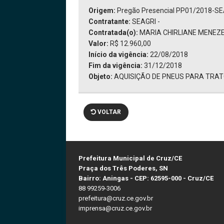
Origem:
Pregão Presencial PP01/2018-S
Contratante:
SEAGRI -
Contratada(o):
MARIA CHIRLIANE MENEZES
Valor:
R$ 12.960,00
Início da vigência:
22/08/2018
Fim da vigência:
31/12/2018
Objeto:
AQUISIÇÃO DE PNEUS PARA TRAT
VOLTAR
Prefeitura Municipal de Cruz/CE
Praça dos Três Poderes, SN
Bairro: Aningas - CEP: 62595-000 - Cruz/CE
88 99259-3006
prefeitura@cruz.ce.gov.br
imprensa@cruz.ce.gov.br