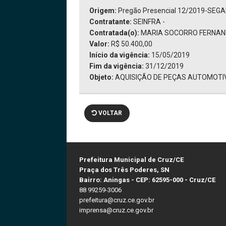
Origem:
Pregão Presencial 12/2019-SEGAD
Contratante:
SEINFRA -
Contratada(o):
MARIA SOCORRO FERNAND
Valor:
R$ 50.400,00
Início da vigência:
15/05/2019
Fim da vigência:
31/12/2019
Objeto:
AQUISIÇÃO DE PEÇAS AUTOMOTIV
VOLTAR
Prefeitura Municipal de Cruz/CE
Praça dos Três Poderes, SN
Bairro: Aningas - CEP: 62595-000 - Cruz/CE
88 99259-3006
prefeitura@cruz.ce.gov.br
imprensa@cruz.ce.gov.br