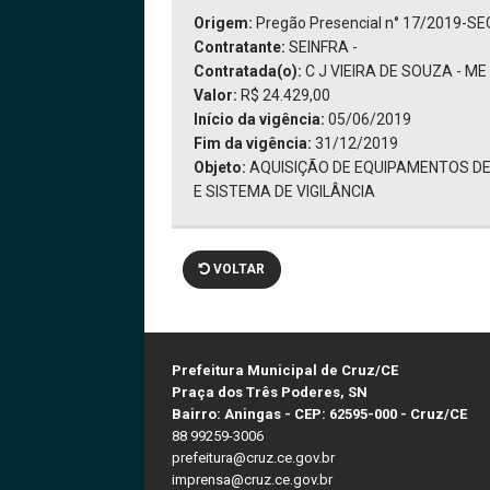
Origem:
Pregão Presencial n° 17/2019-S
Contratante:
SEINFRA -
Contratada(o):
C J VIEIRA DE SOUZA - ME
Valor:
R$ 24.429,00
Início da vigência:
05/06/2019
Fim da vigência:
31/12/2019
Objeto:
AQUISIÇÃO DE EQUIPAMENTOS DE
E SISTEMA DE VIGILÂNCIA
VOLTAR
Prefeitura Municipal de Cruz/CE
Praça dos Três Poderes, SN
Bairro: Aningas - CEP: 62595-000 - Cruz/CE
88 99259-3006
prefeitura@cruz.ce.gov.br
imprensa@cruz.ce.gov.br