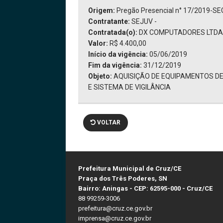
Origem:
Pregão Presencial n° 17/2019-S
Contratante:
SEJUV -
Contratada(o):
DX COMPUTADORES LTDA 
Valor:
R$ 4.400,00
Início da vigência:
05/06/2019
Fim da vigência:
31/12/2019
Objeto:
AQUISIÇÃO DE EQUIPAMENTOS DE
E SISTEMA DE VIGILÂNCIA
VOLTAR
Prefeitura Municipal de Cruz/CE
Praça dos Três Poderes, SN
Bairro: Aningas - CEP: 62595-000 - Cruz/CE
88 99259-3006
prefeitura@cruz.ce.gov.br
imprensa@cruz.ce.gov.br