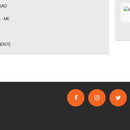
EGAD
 - ME
NENTE