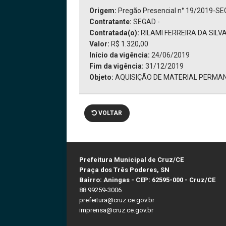
Origem:
Pregão Presencial n° 19/2019-S
Contratante:
SEGAD -
Contratada(o):
RILAMI FERREIRA DA SILVA
Valor:
R$ 1.320,00
Início da vigência:
24/06/2019
Fim da vigência:
31/12/2019
Objeto:
AQUISIÇÃO DE MATERIAL PERMA
VOLTAR
Prefeitura Municipal de Cruz/CE
Praça dos Três Poderes, SN
Bairro: Aningas - CEP: 62595-000 - Cruz/CE
88 99259-3006
prefeitura@cruz.ce.gov.br
imprensa@cruz.ce.gov.br