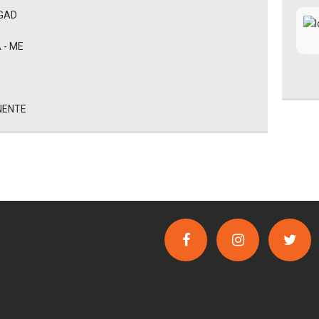
EGAD
 - ME
NENTE