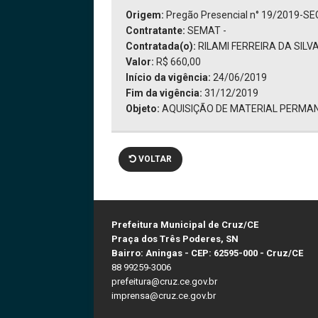
Origem:
Pregão Presencial n° 19/2019-S
Contratante:
SEMAT -
Contratada(o):
RILAMI FERREIRA DA SILVA
Valor:
R$ 660,00
Início da vigência:
24/06/2019
Fim da vigência:
31/12/2019
Objeto:
AQUISIÇÃO DE MATERIAL PERMA
VOLTAR
Prefeitura Municipal de Cruz/CE
Praça dos Três Poderes, SN
Bairro: Aningas - CEP: 62595-000 - Cruz/CE
88 99259-3006
prefeitura@cruz.ce.gov.br
imprensa@cruz.ce.gov.br