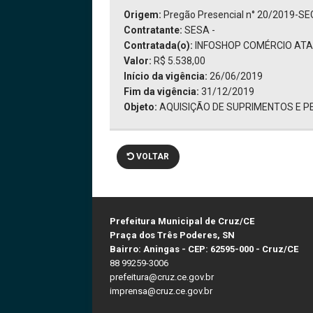
Origem:
Pregão Presencial n° 20/2019-S
Contratante:
SESA -
Contratada(o):
INFOSHOP COMÉRCIO ATAC
Valor:
R$ 5.538,00
Início da vigência:
26/06/2019
Fim da vigência:
31/12/2019
Objeto:
AQUISIÇÃO DE SUPRIMENTOS E P
VOLTAR
Prefeitura Municipal de Cruz/CE
Praça dos Três Poderes, SN
Bairro: Aningas - CEP: 62595-000 - Cruz/CE
88 99259-3006
prefeitura@cruz.ce.gov.br
imprensa@cruz.ce.gov.br