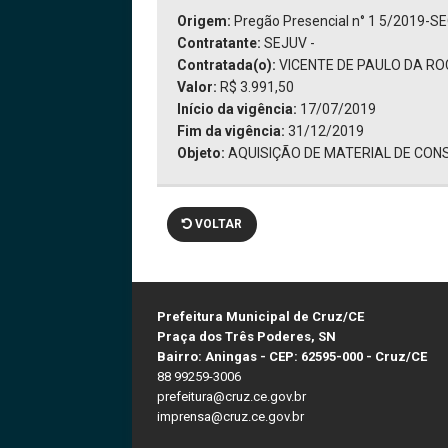
Origem:
Pregão Presencial n° 1 5/2019-S
Contratante:
SEJUV -
Contratada(o):
VICENTE DE PAULO DA RO
Valor:
R$ 3.991,50
Início da vigência:
17/07/2019
Fim da vigência:
31/12/2019
Objeto:
AQUISIÇÃO DE MATERIAL DE CONS
VOLTAR
Prefeitura Municipal de Cruz/CE
Praça dos Três Poderes, SN
Bairro: Aningas - CEP: 62595-000 - Cruz/CE
88 99259-3006
prefeitura@cruz.ce.gov.br
imprensa@cruz.ce.gov.br