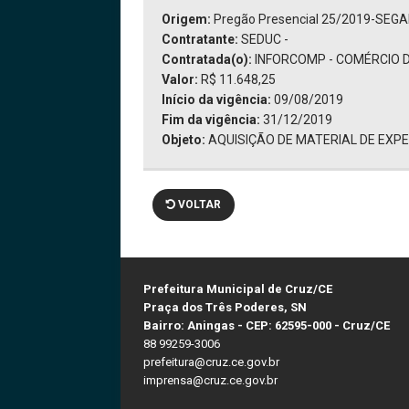
Origem:
Pregão Presencial 25/2019-SEG
Contratante:
SEDUC -
Contratada(o):
INFORCOMP - COMÉRCIO DE
Valor:
R$ 11.648,25
Início da vigência:
09/08/2019
Fim da vigência:
31/12/2019
Objeto:
AQUISIÇÃO DE MATERIAL DE EXP
VOLTAR
Prefeitura Municipal de Cruz/CE
Praça dos Três Poderes, SN
Bairro: Aningas - CEP: 62595-000 - Cruz/CE
88 99259-3006
prefeitura@cruz.ce.gov.br
imprensa@cruz.ce.gov.br