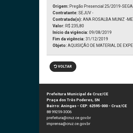
Origem:
Pregão Presencial 25/2019-SEG
Contratante:
SEJUV -
Contratada(o):
ANA ROSALBA MUNIZ -ME
Valor:
R$ 235,80
Início da vigência:
09/08/2019
Fim da vigência:
31/12/2019
Objeto:
AQUISIÇÃO DE MATERIAL DE EXP
VOLTAR
Prefeitura Municipal de Cruz/CE
Praça dos Três Poderes, SN
Bairro: Aningas - CEP: 62595-000 - Cruz/CE
88 99259-3006
prefeitura@cruz.ce.gov.br
imprensa@cruz.ce.gov.br