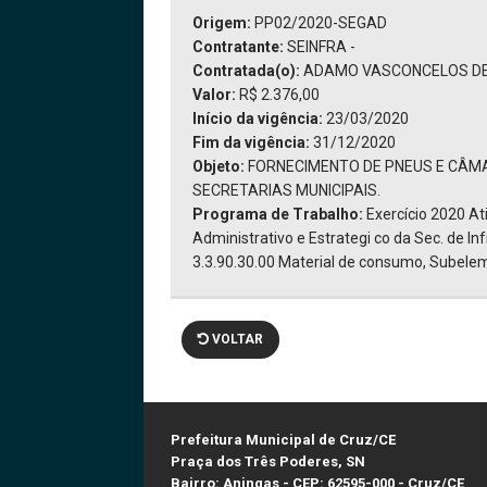
Origem:
PP02/2020-SEGAD
Contratante:
SEINFRA -
Contratada(o):
ADAMO VASCONCELOS DE O
Valor:
R$ 2.376,00
Início da vigência:
23/03/2020
Fim da vigência:
31/12/2020
Objeto:
FORNECIMENTO DE PNEUS E CÂMA
SECRETARIAS MUNICIPAIS.
Programa de Trabalho:
Exercício 2020 A
Administrativo e Estrategi co da Sec. de I
3.3.90.30.00 Material de consumo, Subelem
VOLTAR
Prefeitura Municipal de Cruz/CE
Praça dos Três Poderes, SN
Bairro: Aningas - CEP: 62595-000 - Cruz/CE