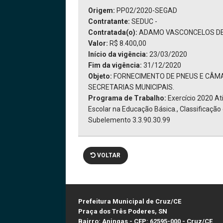
Origem:
PP02/2020-SEGAD
Contratante:
SEDUC -
Contratada(o):
ADAMO VASCONCELOS DE O
Valor:
R$ 8.400,00
Início da vigência:
23/03/2020
Fim da vigência:
31/12/2020
Objeto:
FORNECIMENTO DE PNEUS E CÂMA
SECRETARIAS MUNICIPAIS.
Programa de Trabalho:
Exercício 2020 A
Escolar na Educação Básica., Classificaçã
Subelemento 3.3.90.30.99
VOLTAR
Prefeitura Municipal de Cruz/CE
Praça dos Três Poderes, SN
Bairro: Aningas - CEP: 62595-000 - Cruz/CE