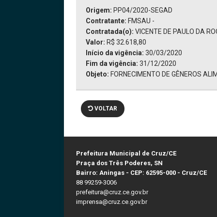
Origem:
PP04/2020-SEGAD
Contratante:
FMSAU -
Contratada(o):
VICENTE DE PAULO DA RO
Valor:
R$ 32.618,80
Início da vigência:
30/03/2020
Fim da vigência:
31/12/2020
Objeto:
FORNECIMENTO DE GÊNEROS ALIM
VOLTAR
Prefeitura Municipal de Cruz/CE
Praça dos Três Poderes, SN
Bairro: Aningas - CEP: 62595-000 - Cruz/CE
88 99259-3006
prefeitura@cruz.ce.gov.br
imprensa@cruz.ce.gov.br