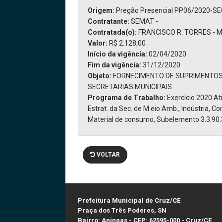
Origem:
Pregão Presencial PP06/2020-S
Contratante:
SEMAT -
Contratada(o):
FRANCISCO R. TORRES - 
Valor:
R$ 2.128,00
Início da vigência:
02/04/2020
Fim da vigência:
31/12/2020
Objeto:
FORNECIMENTO DE SUPRIMENTOS
SECRETARIAS MUNICIPAIS.
Programa de Trabalho:
Exercício 2020 A
Estrat. da Sec. de M eio Amb., Indústria, C
Material de consumo, Subelemento 3.3.90.
VOLTAR
Prefeitura Municipal de Cruz/CE
Praça dos Três Poderes, SN
Bairro: Aningas - CEP: 62595-000 - Cruz/CE