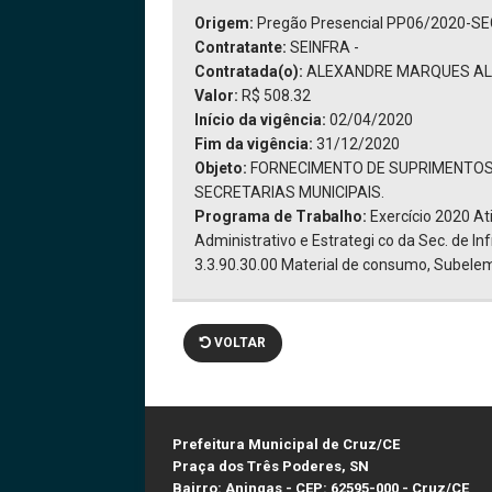
Origem:
Pregão Presencial PP06/2020-S
Contratante:
SEINFRA -
Contratada(o):
ALEXANDRE MARQUES ALBA
Valor:
R$ 508.32
Início da vigência:
02/04/2020
Fim da vigência:
31/12/2020
Objeto:
FORNECIMENTO DE SUPRIMENTOS
SECRETARIAS MUNICIPAIS.
Programa de Trabalho:
Exercício 2020 A
Administrativo e Estrategi co da Sec. de I
3.3.90.30.00 Material de consumo, Subelem
VOLTAR
Prefeitura Municipal de Cruz/CE
Praça dos Três Poderes, SN
Bairro: Aningas - CEP: 62595-000 - Cruz/CE