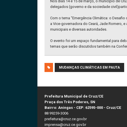
Nos dias 14 e 15 de março, o município de Cru
delegados (governo e da sociedade civil)parti
Com o tema “Emergência Climática: o Desafio d
a Vice-governadora do Ceará, Jade Romero, e 
municipais e diversas autoridades.
O evento foi um espaço fundamental para debat
temas que serão discutidos também na Conferê
MUDANÇAS CLIMÁTICAS EM PAUTA
Prefeitura Municipal de Cruz/CE
Praça dos Três Poderes, SN
Bairro: Aningas - CEP: 62595-000 - Cruz/CE
88 99259-3006
prefeitura@cruz.ce.gov.br
imprensa@cruz.ce.gov.br