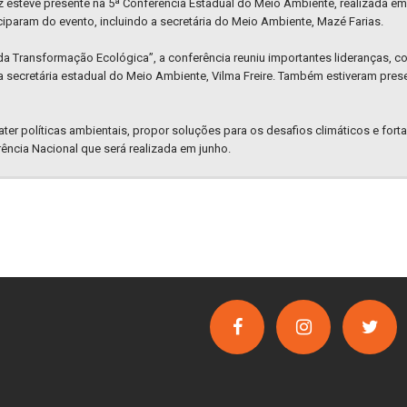
z esteve presente na 5ª Conferência Estadual do Meio Ambiente, realizada e
ciparam do evento, incluindo a secretária do Meio Ambiente, Mazé Farias.
a Transformação Ecológica”, a conferência reuniu importantes lideranças, co
a secretária estadual do Meio Ambiente, Vilma Freire. Também estiveram pres
er políticas ambientais, propor soluções para os desafios climáticos e forta
ncia Nacional que será realizada em junho.